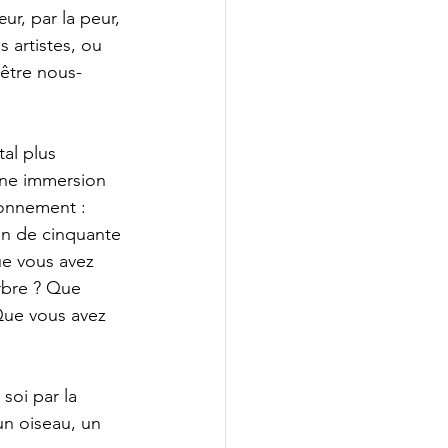
r, par la peur, 
 artistes, ou 
être nous-
al plus 
une immersion 
ionnement :
in de cinquante 
ue vous avez 
arbre ? Que 
Que vous avez 
soi par la 
un oiseau, un 