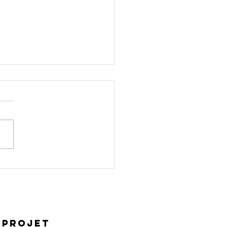
ntinuum
art 1) - the
nks that
NNECT US
 PROJET