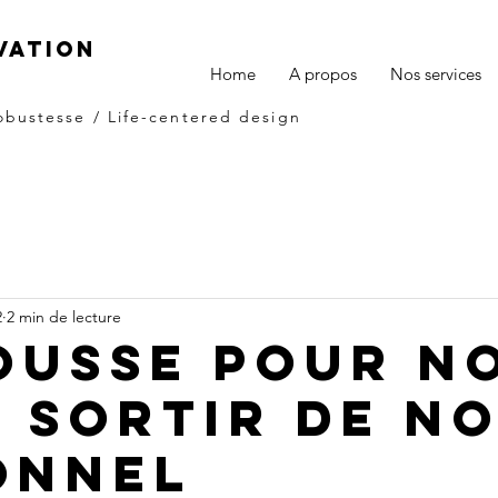
VATION
Home
A propos
Nos services
obustesse / Life-centered design
2
2 min de lecture
OUSSE POUR N
E SORTIR DE N
ONNEL