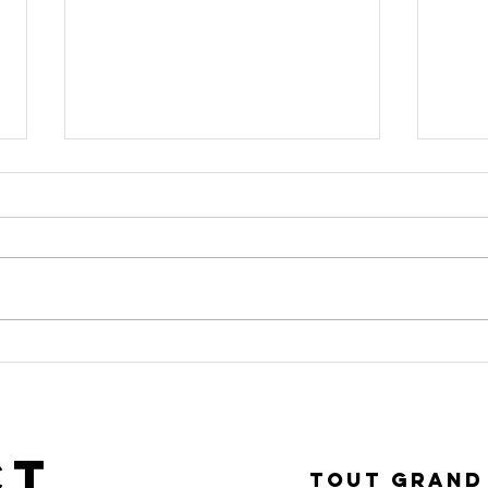
The wild
Co
empathy of
(P
chimp leaders
li
CO
ct
TOUT GRAND