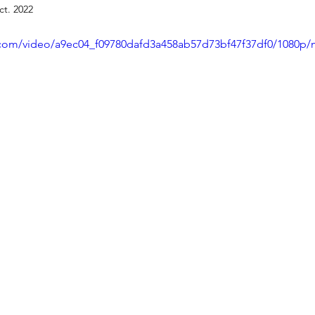
ct. 2022
ic.com/video/a9ec04_f09780dafd3a458ab57d73bf47f37df0/1080p/