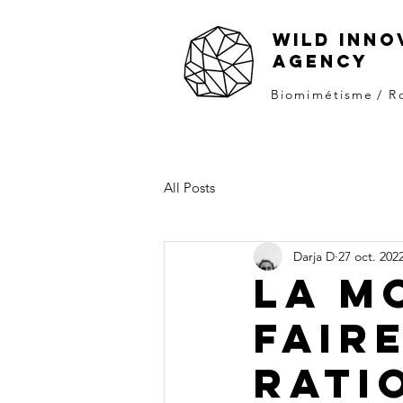
WILD INNO
AGENCY
Biomimétisme
/ R
All Posts
Darja D
27 oct. 202
LA M
FAIR
RATI