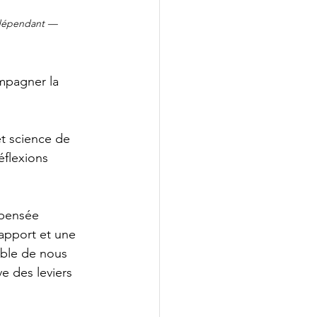
ndépendant — 
ompagner la 
et science de 
éflexions 
 pensée 
rapport et une 
able de nous 
e des leviers 